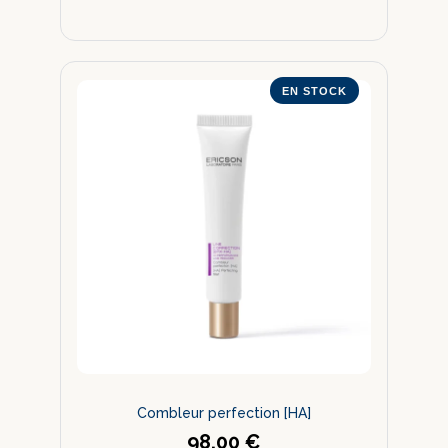
EN STOCK
Combleur perfection [HA]
98,00
€