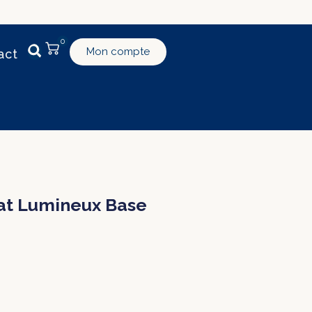
0
Mon compte
act
lat Lumineux Base