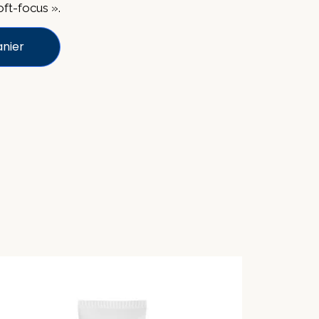
oft-focus ».
anier