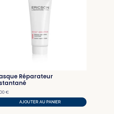
asque Réparateur
nstantané
,00
€
AJOUTER AU PANIER