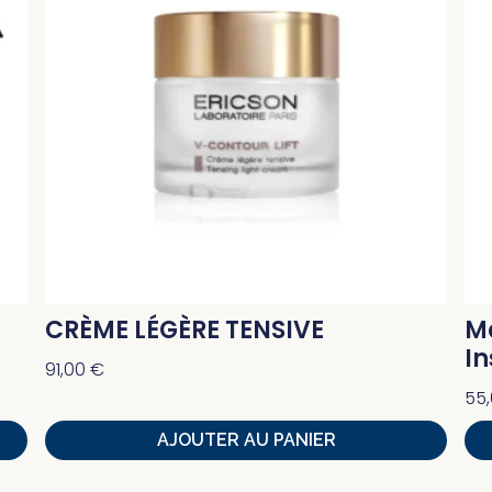
CRÈME LÉGÈRE TENSIVE
M
I
91,00
€
55
AJOUTER AU PANIER