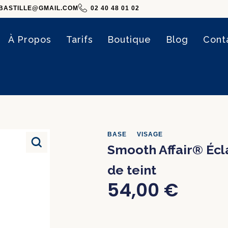
BASTILLE@GMAIL.COM
02 40 48 01 02
À Propos
Tarifs
Boutique
Blog
Cont
BASE
•
VISAGE
Smooth Affair® Éc
de teint
54,00
€