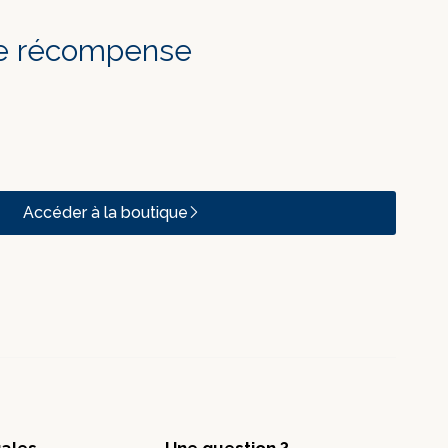
lle récompense
Accéder à la boutique
gales
Une question ?