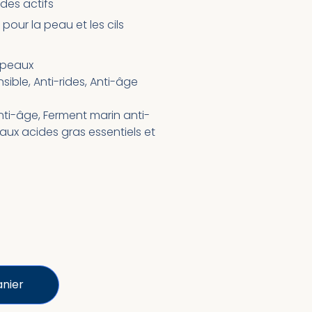
 des actifs
 pour la peau et les cils
 peaux
sible, Anti-rides, Anti-âge
nti-âge, Ferment marin anti-
 aux acides gras essentiels et
anier