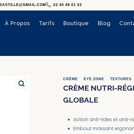
BASTILLE@GMAIL.COM
02 40 48 01 02
À Propos
Tarifs
Boutique
Blog
Cont
CRÈME
•
EYE ZONE
•
TEXTURES
CRÈME NUTRI-RÉ
GLOBALE
Action anti-rides et anti
Embout massant ergonomi