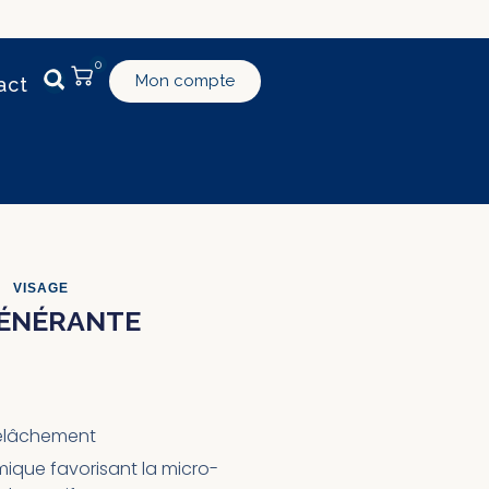
0
Mon compte
act
•
VISAGE
GÉNÉRANTE
-relâchement
que favorisant la micro-