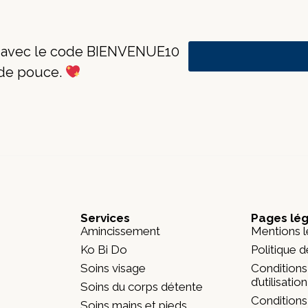
e avec le code BIENVENUE10
 de pouce.
Services
Pages lé
Amincissement
Mentions l
Ko Bi Do
Politique d
Soins visage
Conditions
d’utilisatio
Soins du corps détente
Conditions
Soins mains et pieds