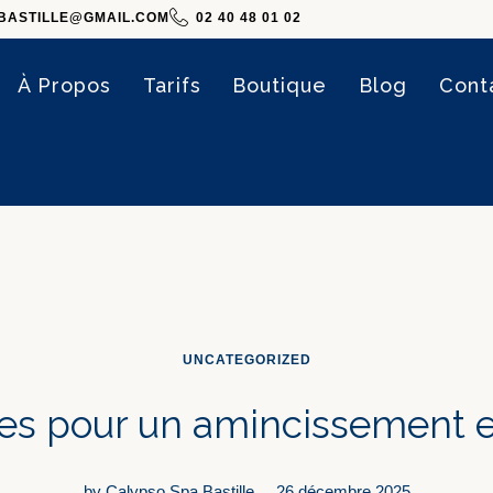
BASTILLE@GMAIL.COM
02 40 48 01 02
À Propos
Tarifs
Boutique
Blog
Cont
UNCATEGORIZED
s pour un amincissement ef
by
Calypso Spa Bastille
26 décembre 2025