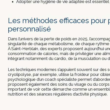
Adopter une hygiène de vie adaptée est essentiel p
Les méthodes efficaces pour 
personnalisé
Dans l’univers de la perte de poids en 2025, l’accompa
singularité de chaque métabolisme, de chaque rythme d
À Saint-Herblain, des experts proposent aujourd’hui une
consommation de calories, mais de privilégier une alime
intégrant notamment du cardio, de la musculation ou du
Les techniques modernes s’appuient souvent sur des sol
cryolipolyse, par exemple, utilise la froideur pour cibl
psychologique d’un coach spécialiste permet d’aborder
proposent également des soins du visage ou du corps e
important de voir cette démarche comme un ensemble 
nutrition et des séances régulières d’activité physique.