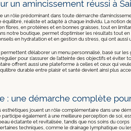
 pour un amincissement réussi à Sa
 joue un rôle prédominant dans toute démarche d’amincissement
 équilibré, réaliste et adapté à chaque individu. La notion de
 en fibres, en protéines et en bonnes graisses, tout en limita
notre boutique, permet d’optimiser les résultats tout en sou
nseils en hydratation et en gestion du stress, qui ont aussi 
 permettent d’élaborer un menu personnalisé, basé sur les 
égulier pour s’assurer de l’atteinte des objectifs et éviter 
ire offrent aussi une plateforme à celles et ceux qui veulen
ilibre durable entre plaisir et santé devient ainsi plus acce
ge : une démarche complète pour 
soins esthétiques jouent un rôle complémentaire dans une dé
lle participe également à une meilleure perception de soi, e
peau éclatante et revitalisée, tandis que nos soins du corps
. Certaines techniques, comme le drainage lymphatique ou les