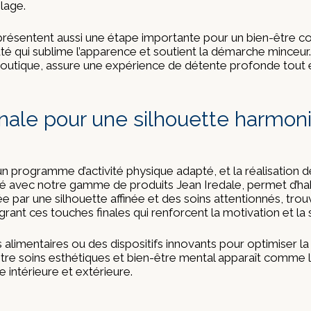
lage.
eprésentent aussi une étape importante pour un bien-être c
té qui sublime l’apparence et soutient la démarche minceur
ique, assure une expérience de détente profonde tout en f
finale pour une silhouette harmon
’un programme d’activité physique adapté, et la réalisation 
alisé avec notre gamme de produits Jean Iredale, permet d’hab
ée par une silhouette affinée et des soins attentionnés, tro
égrant ces touches finales qui renforcent la motivation et la 
entaires ou des dispositifs innovants pour optimiser la si
re soins esthétiques et bien-être mental apparaît comme le
 intérieure et extérieure.