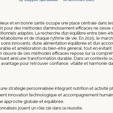
nieux et en bonne santé occupe une place centrale dans le
rêt pour des méthodes d’amincissement efficaces ne cesse de
utritionnels adaptés. La recherche d’un équilibre entre bien
tabolisme et de chaque rythme de vie. En 2025, le marché
e soins innovants, d’une alimentation équilibrée et d’un a
urable et amélioration du bien-être général, tout en évitant 
en œuvre de ces méthodes efficaces repose sur la compréhen
isant ainsi une transformation durable. Dans un contexte o
 avantage pour retrouver confiance, vitalité et harmonie d
ne stratégie personnalisée intégrant nutrition et activité p
nent innovation technologique et accompagnement humain
ne approche globale et équilibrée.
nalisés jouent un rôle clé dans la réussite.