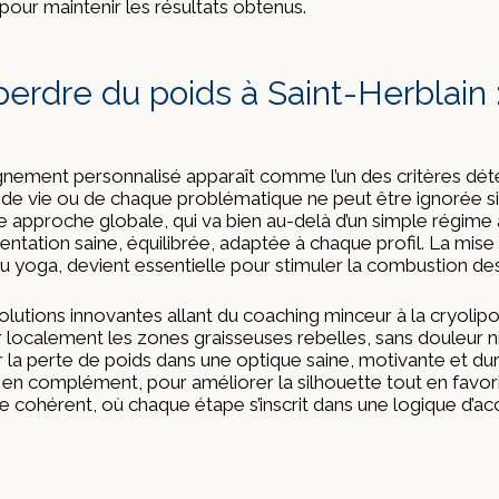
our maintenir les résultats obtenus.
perdre du poids à Saint-Herblai
gnement personnalisé apparaît comme l’un des critères déte
e vie ou de chaque problématique ne peut être ignorée si l
 approche globale, qui va bien au-delà d’un simple régime al
ntation saine, équilibrée, adaptée à chaque profil. La mise
 yoga, devient essentielle pour stimuler la combustion des 
utions innovantes allant du coaching minceur à la cryolipoly
er localement les zones graisseuses rebelles, sans douleur ni 
 la perte de poids dans une optique saine, motivante et du
n complément, pour améliorer la silhouette tout en favori
cohérent, où chaque étape s’inscrit dans une logique d’